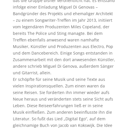
das die Gruppe bisher veröffentlicht hat. Es entstand
infolge einer Einladung Miguel Di Genovas –
Bandgründer des Projekts und ehemaliger Architekt
– zu einem Songwriter-Treffen im Jahr 2013, initiiert
vom legendären Produzenten Miles Copeland, der
bereits The Police und Sting managte. Bei dem
Treffen ebenfalls anwesend waren namhafte
Musiker, Künstler und Produzenten aus Electro, Pop
und dem Dancebereich. Einige Songs entstanden in
Zusammenarbeit mit den dort anwesenden Künstler,
andere schrieb Miguel Di Genova, außerdem Sänger
und Gitarrist, allein.
Er schöpfte für seine Musik und seine Texte aus
vielen Inspirationsquellen. Zum einen waren da
seine Reisen. Sie forderten ihn immer wieder aufs
Neue heraus und veränderten stets seine Sicht aufs
Leben. Diese Reiseerfahrungen ließ er in seine
Musik einfließen. Zum anderen beeinflusste ihn die
Literatur. So fußt das Lied „Digital Ego“, auf dem
gleichnamige Buch von Jacob van Kokswijk. Die Idee