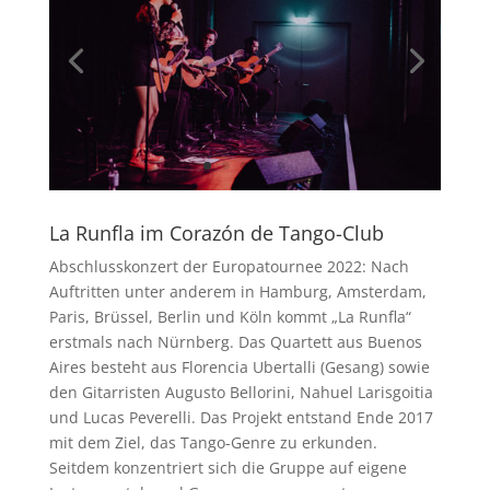
La Runfla im Corazón de Tango-Club
Abschlusskonzert der Europatournee 2022: Nach
Auftritten unter anderem in Hamburg, Amsterdam,
Paris, Brüssel, Berlin und Köln kommt „La Runfla“
erstmals nach Nürnberg.
Das Quartett aus Buenos
Aires besteht aus Florencia Ubertalli (Gesang) sowie
den Gitarristen Augusto Bellorini,
Nahuel Larisgoitia
und Lucas Peverelli. Das Projekt entstand Ende 2017
mit dem Ziel, das Tango-Genre zu erkunden.
Seitdem konzentriert sich die Gruppe auf eigene